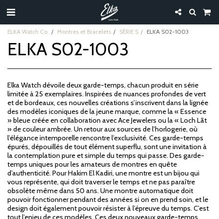
ELKA Watch Co.
Montres et Bracelets
SÉRIE S
ELKA S02-1003
ELKA S02-1003
Elka Watch dévoile deux garde-temps, chacun produit en série
limitée à 25 exemplaires. Inspirées de nuances profondes de vert
et de bordeaux, ces nouvelles créations s’inscrivent dans la lignée
des modèles iconiques de la jeune marque, comme la « Essence
» bleue créée en collaboration avec Ace Jewelers ou la « Loch Lãt
» de couleur ambrée. Un retour aux sources de l’horlogerie, où
l’élégance intemporelle rencontre l’exclusivité. Ces garde-temps
épurés, dépouillés de tout élément superflu, sont une invitation à
la contemplation pure et simple du temps qui passe. Des garde-
temps uniques pour les amateurs de montres en quête
d’authenticité. Pour Hakim El Kadiri, une montre est un bijou qui
vous représente, qui doit traverser le temps et ne pas paraître
obsolète même dans 50 ans. Une montre automatique doit
pouvoir fonctionner pendant des années si on en prend soin, et le
design doit également pouvoir résister à l’épreuve du temps. C’est
tout l’enjeu de ces modèles. Ces deux nouveaux garde-temps