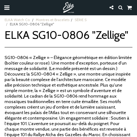
ELKA Watch Co.
Montres et Bracelets
SÉRIE S
ELKA SG10-0806 "Zellige"
ELKA SG10-0806 "Zellige"
SG10-0806 « Zellige » – Élégance géométrique en édition limitée
(boîtier couleur or rose). Une montre d'exception, porteuse d'un
message de solidarité. (Le modèle présenté est un dessin.)
Découvrez la SG10-0804 « Zellige », une montre unique inspirée
par la beauté complexe de l'architecture marocaine. Ce modèle
allie précision technique et esthétique ancestrale. Plus qu'une
simple montre, la « Zellige » est un symbole d'aventure et de
solidarité. Le cadran de la SG10-0806 rend hommage aux
mosaïques traditionnelles en terre cuite émaillée. Ses motifs
complexes créent un jeu d'ombre et de lumière saisissant,
évoquant les palais de l'Atlas tout en conservant une silhouette
élégante et contemporaine. Un engagement solidaire : Soutien à
l'équipe 101. L'aventure se poursuit au-delà du poignet. Pour
chaque montre vendue, une partie des bénéfices est reversée à
l'équipe 101 du Rallye Aïcha des Gazelles du Maroc. En choisissant