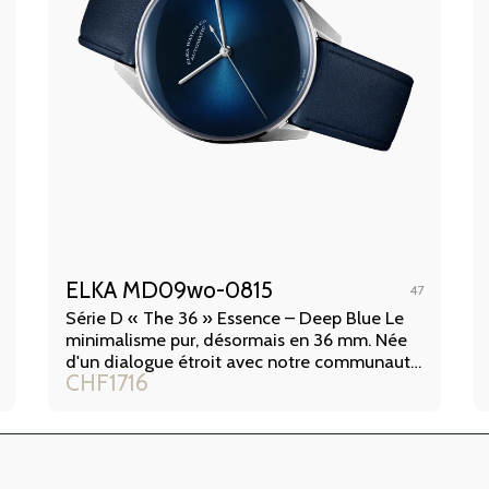
ELKA MD09wo-0815
47
Série D « The 36 » Essence – Deep Blue Le
minimalisme pur, désormais en 36 mm. Née
d'un dialogue étroit avec notre communauté
CHF
1716
de collectionneurs, cette édition limitée à
seulement 50 pièces dans le monde
réinterprète notre concept radical « Essence
» dans un format plus intime et classique.
Avec ce garde-temps, le temps s'affranchit