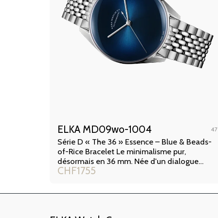
ELKA MD09wo-1004
47
Série D « The 36 » Essence – Blue & Beads-
of-Rice Bracelet Le minimalisme pur,
désormais en 36 mm. Née d'un dialogue
CHF
1755
étroit avec notre communauté de
collectionneurs, cette édition limitée à
seulement 50 pièces dans le monde
réinterprète notre concept radical « Essence
» dans un format plus intime et classique.