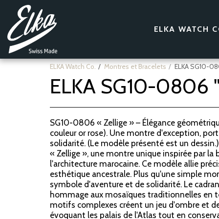
ELKA WATCH C
ELKA Watch Co.
Montres et Bracelets
ELKA SG10-080
ELKA SG10-0806 "Z
SG10-0806 « Zellige » – Élégance géométrique 
couleur or rose). Une montre d'exception, po
solidarité. (Le modèle présenté est un dessi
« Zellige », une montre unique inspirée par l
l'architecture marocaine. Ce modèle allie préc
esthétique ancestrale. Plus qu'une simple mont
symbole d'aventure et de solidarité. Le cadr
hommage aux mosaïques traditionnelles en ter
motifs complexes créent un jeu d'ombre et de 
évoquant les palais de l'Atlas tout en conser