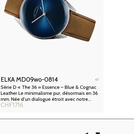
ELKA MD09wo-0814
47
Série D « The 36 » Essence – Blue & Cognac
Leather Le minimalisme pur, désormais en 36
mm. Née d'un dialogue étroit avec notre
CHF
1716
communauté de collectionneurs, cette
édition limitée à seulement 50 pièces dans le
monde réinterprète notre concept radical «
Essence » dans un format plus intime et
classique. Avec ce garde-temps, le temps