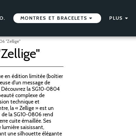
O.
MONTRES ET BRACELETS
PLUS
6 "Zellige"
ellige"
en édition limitée (boîtier
rteuse d'un message de
n.) Découvrez la SG10-0804
a beauté complexe de
ision technique et
re, la « Zellige » est un
an de la SG10-0806 rend
re cuite émaillée. Ses
lumière saisissant,
vant une silhouette élégante