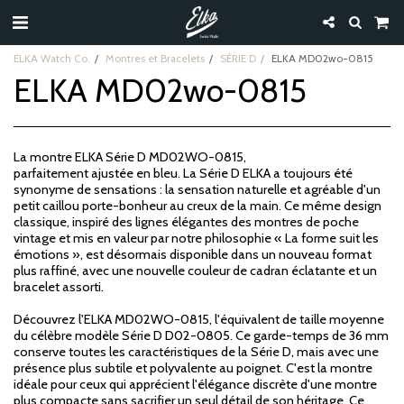
ELKA Watch Co.
Montres et Bracelets
SÉRIE D
ELKA MD02wo-0815
ELKA MD02wo-0815
La montre ELKA Série D MD02WO-0815,
parfaitement ajustée en bleu. La Série D ELKA a toujours été
synonyme de sensations : la sensation naturelle et agréable d'un
petit caillou porte-bonheur au creux de la main. Ce même design
classique, inspiré des lignes élégantes des montres de poche
vintage et mis en valeur par notre philosophie « La forme suit les
émotions », est désormais disponible dans un nouveau format
plus raffiné, avec une nouvelle couleur de cadran éclatante et un
bracelet assorti.
Découvrez l'ELKA MD02WO-0815, l'équivalent de taille moyenne
du célèbre modèle Série D D02-0805. Ce garde-temps de 36 mm
conserve toutes les caractéristiques de la Série D, mais avec une
présence plus subtile et polyvalente au poignet. C'est la montre
idéale pour ceux qui apprécient l'élégance discrète d'une montre
plus compacte sans sacrifier un seul détail de son héritage. Ce