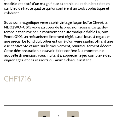
modèle est doté d'un magnifique cadran bleu et d'un bracelet en
cuir bleu de haute qualité qui lui confèrent un look sophistiqué et
cohérent.
Sous son magnifique verre saphir vintage façon boîte Chevé, la
MD02WO-0815 vibre au cœur de la précision suisse. Ce garde-
temps est animé par le mouvement automatique fiable La Joux-
Perret G101, un mécanisme finement réglé, aussi beau à regarder
que précis. Le fond du boîtier est orné d'un verre saphir, offrant une
vue captivante et rare sur le mouvement, minutieusement décoré.
Cette démonstration de savoir-faire confère à la montre une
nouvelle dimension, vous invitant à apprécier le jeu complexe des
engrenages et des ressorts qui anime chaque instant.
CHF
1716